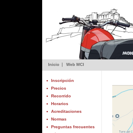
|
Inicio
Web MCI
Inscripción
Precios
Recorrido
Horarios
Acreditaciones
Normas
Preguntas frecuentes